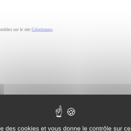
nibles sur le site
Géorisques
.
nnelles pour me recontacter.*
oposé.
ise des cookies et vous donne le contrôle sur 