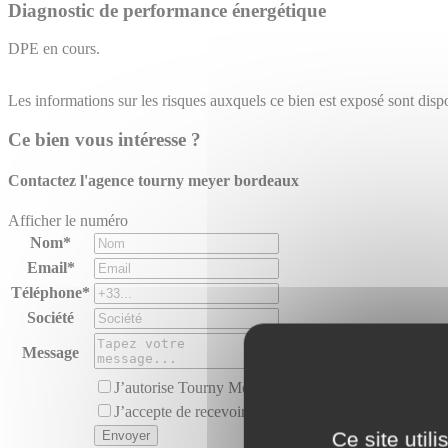
Diagnostic de performance énergétique
DPE en cours.
Les informations sur les risques auxquels ce bien est exposé sont dispo
Ce bien vous intéresse ?
Contactez l'agence
tourny meyer bordeaux
Afficher le numéro
Nom*
Email*
Téléphone*
Société
Message
J’autorise Tourny Meyer à utiliser mes données perso
J’accepte de recevoir des offres similaires au bien pr
Ce site util