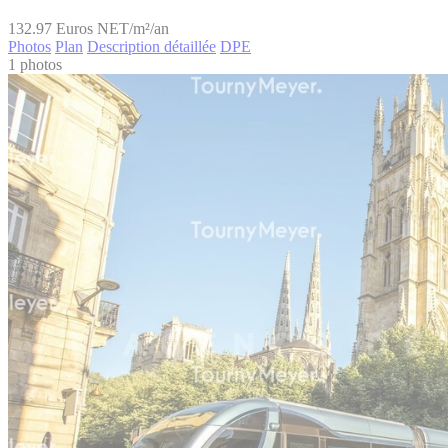
132.97
Euros NET/m²/an
Photos
Plan
Description détaillée
DPE
1 photos