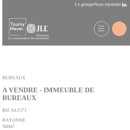
Panneau de gestion des cookies
Le groupe
Nous rejoindre
La connaissance des territoires
BUREAUX
A VENDRE - IMMEUBLE DE
BUREAUX
Réf.
64.1573
BAYONNE
2
500m