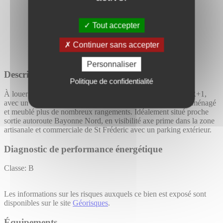
Tout accepter
Continuer sans accepter
Personnaliser
Description détaillée
Politique de confidentialité
À louer bien RARE sur le secteur. Plateau de 6 bureaux au R+1,
avec un bureau d'accueil et une salle d'attente, entièrement aménagé
et meublé plus de nombreux rangements. Idéalement situé proche
sortie autoroute Bayonne Nord, en visibilité axe prime dans la zone
artisanale et commerciale de St Fréderic avec un parking extérieur.
Diagnostic de performance énergétique
Classe: B
Les informations sur les risques auxquels ce bien est exposé sont
disponibles sur le site
Géorisques
.
Équipements