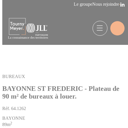
Panneau de gestion des cookies
Le groupe
Nous rejoindre
La connaissance des territoires
BUREAUX
BAYONNE ST FREDERIC - Plateau de
90 m² de bureaux à louer.
Réf.
64.1262
BAYONNE
2
89m