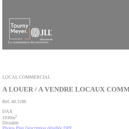
Panneau de gestion des cookies
La connaissance des territoires
LOCAL COMMERCIAL
A LOUER / A VENDRE LOCAUX COM
Réf.
40.1188
DAX
2
1030m
Divisible
Photos
Plan
Description détaillée
DPE