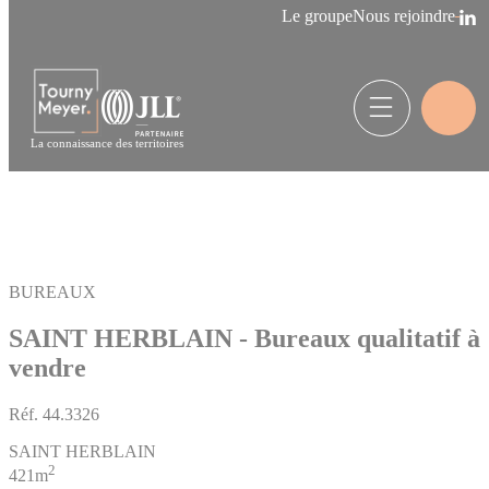
Panneau de gestion des cookies
Le groupe
Nous rejoindre
La connaissance des territoires
BUREAUX
SAINT HERBLAIN - Bureaux qualitatif à
vendre
Réf.
44.3326
SAINT HERBLAIN
2
421m