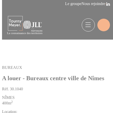
Panneau de gestion des cookies
Le groupe
Nous rejoindre
La connaissance des territoires
BUREAUX
A louer - Bureaux centre ville de Nîmes
Réf.
30.1040
NÎMES
2
400m
Location: