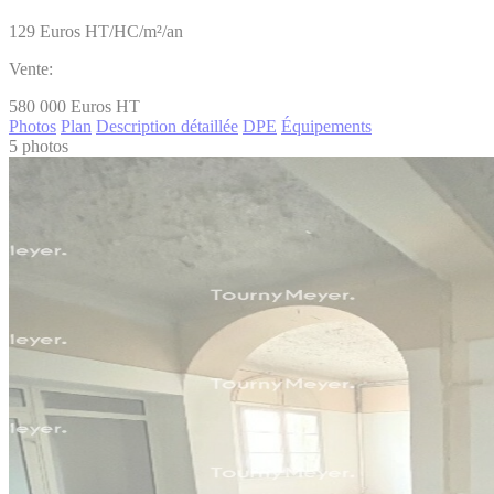
129
Euros HT/HC/m²/an
Vente:
580 000
Euros HT
Photos
Plan
Description détaillée
DPE
Équipements
5 photos