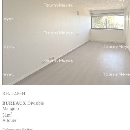
Réf. 523634
BUREAUX
Divisible
Mauguio
2
51m
À louer