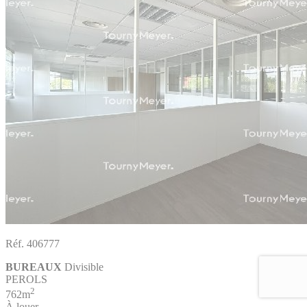
Réf. 406777
BUREAUX
Divisible
PEROLS
2
762m
À louer