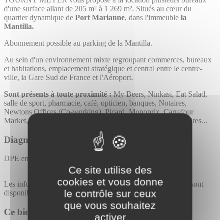
d'une surface allant de 205 m² à 1 269 m². Situés au cœur du
quartier dynamique de
Port Marianne
, dans l'immeuble
la
Mantilla.
Abonnement possible au parking de la Mantilla.
Au sein d'un environnement mixte regroupant commerces, bureaux
et habitations, emplacement stratégique et central entre le centre-
ville, la Gare Sud de France et l'Aéroport.
Sont présents à toute proximité :
My Beers, Ninkasi, Eat Salad,
salle de sport, pharmacie, café, opticien, banques, Notaires,
Newtons Offices (Co-working), Picard, Monoprix, Carrefour
Market, restaurants, tabac et de nombreuses entreprises tertiaires...
Diagnostic de performance énergétique
DPE en cours.
Ce site utilise des
cookies et vous donne
Les informations sur les risques auxquels ce bien est exposé sont
le contrôle sur ceux
disponibles sur le site
Géorisques
.
que vous souhaitez
Ce bien vous intéresse ?
activer