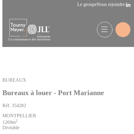
Panneau de gestion des cookies
Le groupe
Nous rejoindre
La connaissance des territoires
BUREAUX
Bureaux à louer - Port Marianne
Réf.
354282
MONTPELLIER
2
1269m
Divisible