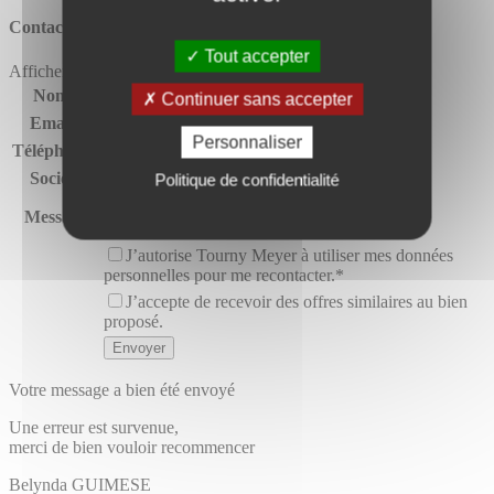
Contactez l'agence
tourny meyer montpellier
Tout accepter
Afficher le numéro
Nom*
Continuer sans accepter
Email*
Personnaliser
Téléphone*
Société
Politique de confidentialité
Message
J’autorise Tourny Meyer à utiliser mes données
personnelles pour me recontacter.*
J’accepte de recevoir des offres similaires au bien
proposé.
Votre message a bien été envoyé
Une erreur est survenue,
merci de bien vouloir recommencer
Belynda
GUIMESE