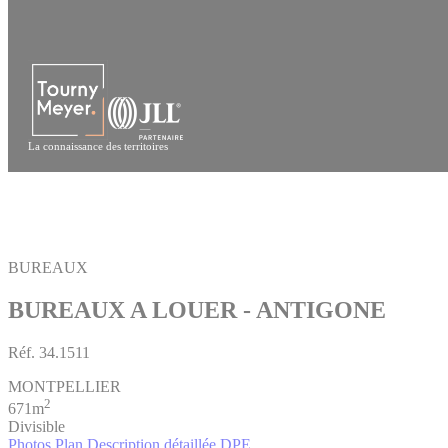
Panneau de gestion des cookies
La connaissance des territoires
BUREAUX
BUREAUX A LOUER - ANTIGONE
Réf.
34.1511
MONTPELLIER
2
671m
Divisible
Photos
Plan
Description détaillée
DPE