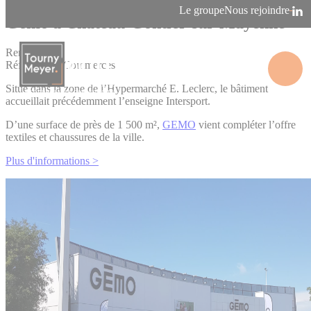
Panneau de gestion des cookies
Le groupe
Nous rejoindre
Gémo à Château-Gontier-sur-Mayenne
Rennes
Références - Commerces
Situé dans la zone de l’Hypermarché E. Leclerc, le bâtiment
La connaissance des territoires
accueillait précédemment l’enseigne Intersport.
D’une surface de près de 1 500 m²,
GEMO
vient compléter l’offre
textiles et chaussures de la ville.
Plus d'informations >