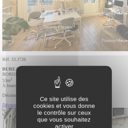
Réf. 33.3726
BUREAUX
BORDEAUX
2
53m
À louer
Découvrir l'offre
Ce site utilise des
cookies et vous donne
Découvrir BUREAUX
le contrôle sur ceux
que vous souhaitez
activer