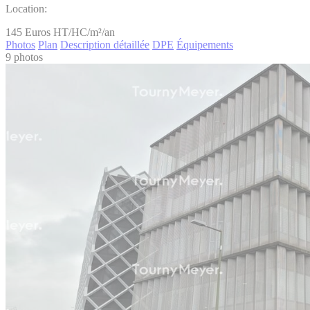
Location:
145
Euros HT/HC/m²/an
Photos
Plan
Description détaillée
DPE
Équipements
9 photos