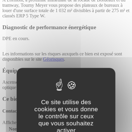
tramway, Tourny Meyer vous propose des plateaux de bureaux à
louer d'une surface totale de 1 032 m² divisibles à partir de 275 m² et
classés ERP 5 Type W.
Diagnostic de performance énergétique
DPE en cours.
Les informations sur les risques auxquels ce bien est exposé sont
disponibles sur le site
Géorisques
.
Équipements
Ascenseur
Bureaux cloisonnés
Climatisation réversible
Fibre
optique
Moquette
Open Space
Parking sous-sol :11
Stores
Ce bien vous intéresse ?
Ce site utilise des
cookies et vous donne
Contactez l'agence
tourny meyer bordeaux
le contrôle sur ceux
que vous souhaitez
Afficher le numéro
Nom*
activer