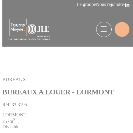
Panneau de gestion des cookies
Le groupe
Nous rejoindre
La connaissance des territoires
BUREAUX
BUREAUX A LOUER - LORMONT
Réf.
33.3195
LORMONT
2
757m
Divisible