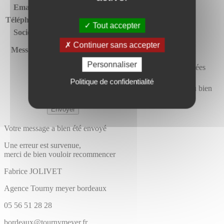
Email*
Téléphone*
Tout accepter
Société
Continuer sans accepter
Message
Personnaliser
J’autorise Tourny Meyer à utiliser mes données
personnelles pour me recontacter.*
Politique de confidentialité
J’accepte de recevoir des offres similaires au bien
proposé.
Votre message a bien été envoyé
Une erreur est survenue,
merci de bien vouloir recommencer
Fabrice
JOLIVET
Agence Tourny meyer bordeaux
05 56 51 28 28
bordeaux@tournymeyer.fr