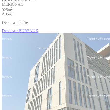
MERIGNAC
2
925m
À louer
Découvrir l'offre
Découvrir BUREAUX