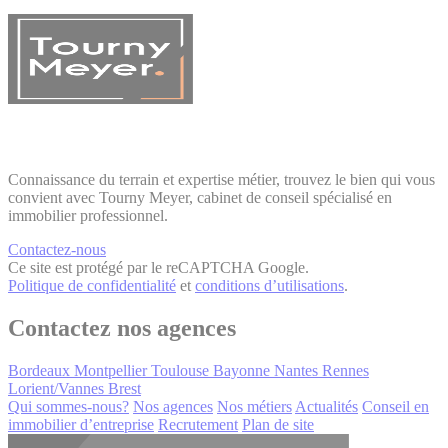
Connaissance du terrain et expertise métier, trouvez le bien qui vous
convient avec Tourny Meyer, cabinet de conseil spécialisé en
immobilier professionnel.
Contactez-nous
Ce site est protégé par le reCAPTCHA Google.
Politique de confidentialité
et
conditions d’utilisations
.
Contactez nos agences
Bordeaux
Montpellier
Toulouse
Bayonne
Nantes
Rennes
Lorient/Vannes
Brest
Qui sommes-nous?
Nos agences
Nos métiers
Actualités
Conseil en
immobilier d’entreprise
Recrutement
Plan de site