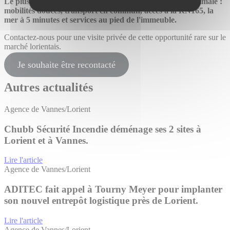
Le plus ? Ces bureaux bénéficient d’une accessibilité optimale :
mobilités douces, transport en commun, accès à la RN165, la
mer à 5 minutes et services au pied de l'immeuble.
Contactez-nous pour une visite privée de cette opportunité rare sur le
marché lorientais.
Je souhaite être recontacté
Autres actualités
Agence de Vannes/Lorient
Chubb Sécurité Incendie déménage ses 2 sites à
Lorient et à Vannes.
Lire l'article
Agence de Vannes/Lorient
ADITEC fait appel à Tourny Meyer pour implanter
son nouvel entrepôt logistique près de Lorient.
Lire l'article
Agence de Vannes/Lorient