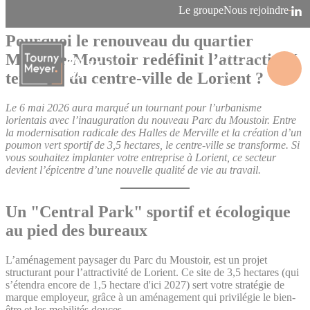
Panneau de gestion des cookies
Le groupe
Nous rejoindre
11/05/2026
Agence de Vannes/Lorient
Pourquoi le renouveau du quartier
Merville-Moustoir redéfinit l’attractivité
tertiaire du centre-ville de Lorient ?
La connaissance des territoires
Le 6 mai 2026 aura marqué un tournant pour l’urbanisme
lorientais avec l’inauguration du nouveau Parc du Moustoir. Entre
la modernisation radicale des Halles de Merville et la création d’un
poumon vert sportif de 3,5 hectares, le centre-ville se transforme. Si
vous souhaitez implanter votre entreprise à Lorient, ce secteur
devient l’épicentre d’une nouvelle qualité de vie au travail.
Un "Central Park" sportif et écologique
au pied des bureaux
L’aménagement paysager du Parc du Moustoir, est un projet
structurant pour l’attractivité de Lorient. Ce site de 3,5 hectares (qui
s’étendra encore de 1,5 hectare d'ici 2027) sert votre stratégie de
marque employeur, grâce à un aménagement qui privilégie le bien-
être et les mobilités douces.