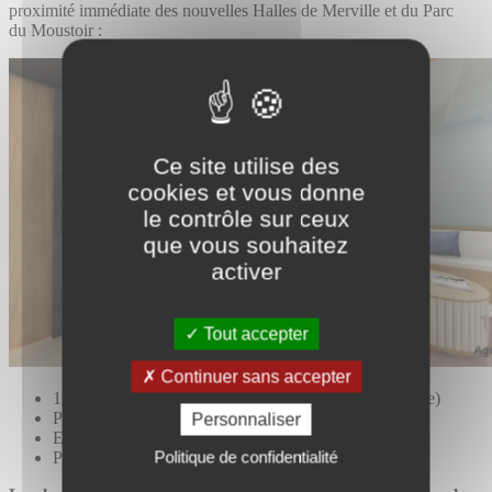
proximité immédiate des nouvelles Halles de Merville et du Parc
du Moustoir :
Ce site utilise des
cookies et vous donne
le contrôle sur ceux
que vous souhaitez
activer
Tout accepter
Continuer sans accepter
1 800 m² de bureaux réhabilités (extérieure et intérieure)
Plateaux divisibles en R+4
Personnaliser
Entièrement accessibles PMR
Politique de confidentialité
Parking privatif aérien