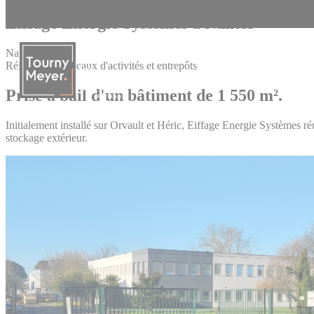
Panneau de gestion des cookies
Eiffage Energie Systèmes à Nantes
Nantes
Références - Locaux d'activités et entrepôts
Prise à bail d'un bâtiment de 1 550 m².
La connaissance des territoires
Initialement installé sur Orvault et Héric, Eiffage Energie Systèmes
stockage extérieur.