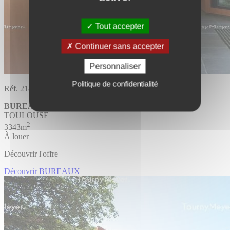
Tout accepter
Continuer sans accepter
Personnaliser
Politique de confidentialité
Réf. 218669
BUREAUX
Divisible
TOULOUSE
2
3343m
À louer
Découvrir l'offre
Découvrir BUREAUX