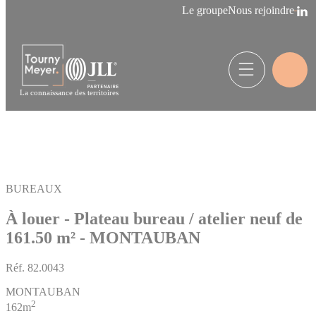
Panneau de gestion des cookies
Le groupe
Nous rejoindre
La connaissance des territoires
BUREAUX
À louer - Plateau bureau / atelier neuf de
161.50 m² - MONTAUBAN
Réf.
82.0043
MONTAUBAN
2
162m