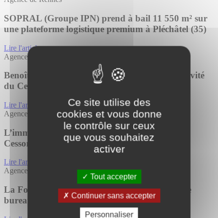
SOPRAL (Groupe IPN) prend à bail 11 550 m² sur
une plateforme logistique premium à Pléchâtel (35)
Lire l'article
Agence de Bayonne
Benoît Joncoux, dirigeant de Tourny Meyer, invité
du Cercle Pierres d’Or d’Immoweek
Ce site utilise des
Lire l'article
cookies et vous donne
Agence de Rennes
le contrôle sur ceux
L’immeuble AERIS change de propriétaire à
que vous souhaitez
Cesson-Sévigné (35)
activer
Lire l'article
Agence de Rennes
Tout accepter
La Foncière Pierreval acquiert un immeuble de
Continuer sans accepter
bureaux à Rennes
Personnaliser