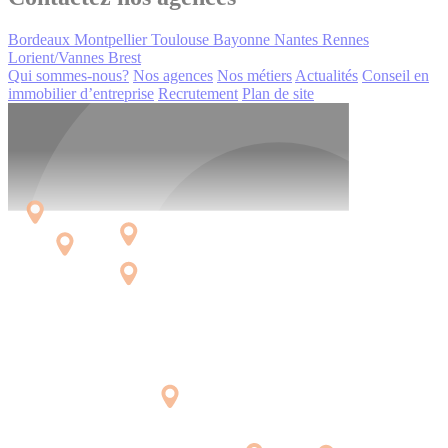
Bordeaux
Montpellier
Toulouse
Bayonne
Nantes
Rennes
Lorient/Vannes
Brest
Qui sommes-nous?
Nos agences
Nos métiers
Actualités
Conseil en
immobilier d’entreprise
Recrutement
Plan de site