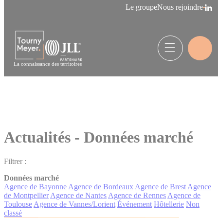
Panneau de gestion des cookies
Le groupe
Nous rejoindre
La connaissance des territoires
Actualités - Données marché
Filtrer :
Données marché
Agence de Bayonne
Agence de Bordeaux
Agence de Brest
Agence
de Montpellier
Agence de Nantes
Agence de Rennes
Agence de
Toulouse
Agence de Vannes/Lorient
Événement
Hôtellerie
Non
classé