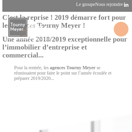
Panneau de gestion des cookies
Le groupe
Nous rejoindre
24/09/2019
Événement
C’est la reprise ! 2019 démarre fort pour
les agences Tourny Meyer !
Une année 2018/2019 exceptionnelle pour
La connaissance des territoires
l’immobilier d’entreprise et
commercial...
Pour la rentrée, les
agences Tourny Meyer
se
réunissaient pour faire le point sur l’année écoulée et
préparer 2019/2020...