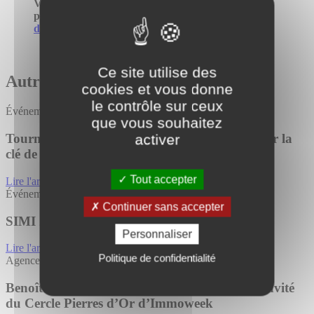
Vous souhaitez rejoindre une équipe dynamique et
passionnée ?
[btnOrange]
Consultez les offres
d'emploi
[/btnOrange]
Ce site utilise des
Autres actualités
cookies et vous donne
le contrôle sur ceux
Événement
que vous souhaitez
activer
Tourny Meyer à vos côtés en 2026 pour trouver la
clé de vos projets !
Tout accepter
Lire l'article
Événement
Continuer sans accepter
SIMI 2025 : venez nous rencontrer !
Personnaliser
Lire l'article
Politique de confidentialité
Agence de Bayonne
Benoît Joncoux, dirigeant de Tourny Meyer, invité
du Cercle Pierres d’Or d’Immoweek