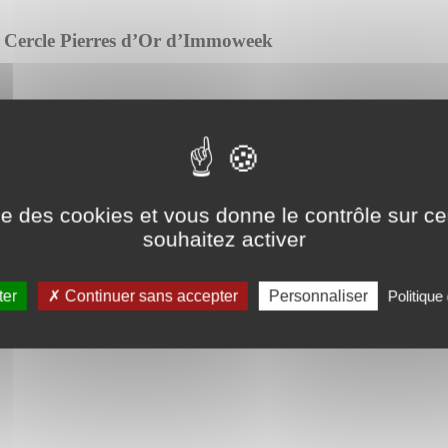
u Cercle Pierres d’Or d’Immoweek
antation dans l’Ouest.
ise des cookies et vous donne le contrôle sur 
riel en France près de Nantes.
souhaitez activer
ter
Continuer sans accepter
Personnaliser
Politique 
eyer pour trouver leurs nouveaux bureaux à Orvault 