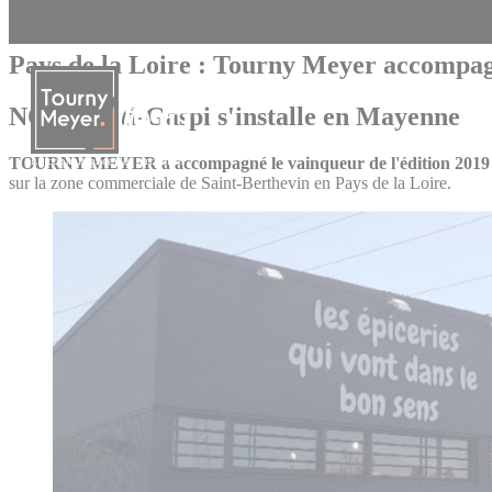
Panneau de gestion des cookies
02/07/2019
Agence de Nantes
Pays de la Loire : Tourny Meyer accompagn
NOUS Anti-Gaspi s'installe en Mayenne
TOURNY MEYER a accompagné le vainqueur de l'édition 2019 d
La connaissance des territoires
sur la zone commerciale de Saint-Berthevin en Pays de la Loire.