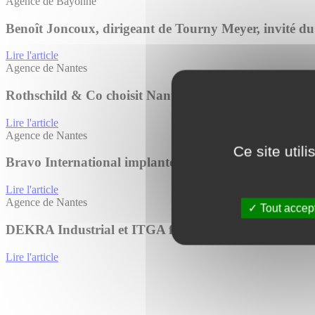
Agence de Bayonne
Benoît Joncoux, dirigeant de Tourny Meyer, invité d
Lire l'article
Agence de Nantes
Rothschild & Co choisit Nantes pour sa première impl
Lire l'article
Agence de Nantes
Ce site util
Bravo International implante son premier site indust
Lire l'article
Agence de Nantes
Tout accep
DEKRA Industrial et ITGA font confiance à Tourny M
Lire l'article