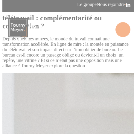
Panneau de gestion des cookies
Le groupe
Nous rejoindre
L’immobilier de bureau à l’ère du
télétravail : complémentarité ou
compétition ?
Depuis quelques années, le monde du travail connaît une
La connaissance des territoires
transformation accélérée. En ligne de mire : la montée en puissance
du télétravail et son impact direct sur l’immobilier de bureau. Le
bureau est-il encore un passage obligé ou devient-il un choix, un
repère, une vitrine ? Et si ce n’était pas une opposition mais une
alliance ? Tourny Meyer explore la question.