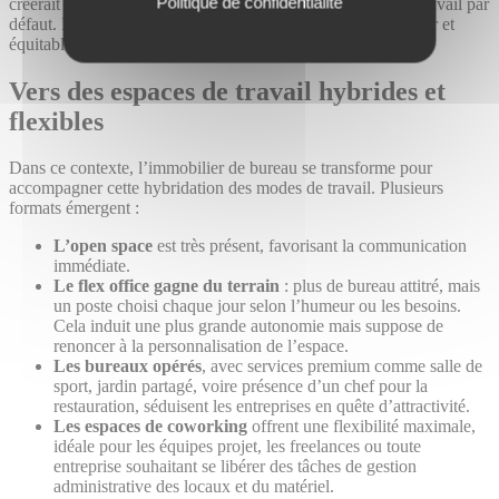
Politique de confidentialité
créerait frustrations, tensions, et renforcerait l’attrait du télétravail par
défaut. Pour éviter cela, il est essentiel de poser un cadre clair et
équitable, adapté à tous.
Vers des espaces de travail hybrides et
flexibles
Dans ce contexte, l’immobilier de bureau se transforme pour
accompagner cette hybridation des modes de travail. Plusieurs
formats émergent :
L’open space
est très présent, favorisant la communication
immédiate.
Le flex office gagne du terrain
: plus de bureau attitré, mais
un poste choisi chaque jour selon l’humeur ou les besoins.
Cela induit une plus grande autonomie mais suppose de
renoncer à la personnalisation de l’espace.
Les bureaux opérés
, avec services premium comme salle de
sport, jardin partagé, voire présence d’un chef pour la
restauration, séduisent les entreprises en quête d’attractivité.
Les espaces de coworking
offrent une flexibilité maximale,
idéale pour les équipes projet, les freelances ou toute
entreprise souhaitant se libérer des tâches de gestion
administrative des locaux et du matériel.