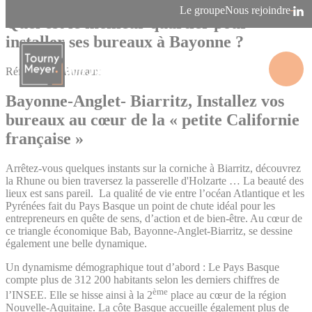
Panneau de gestion des cookies
Le groupe
Nous rejoindre
Quel est le meilleur quartier pour
installer ses bureaux à Bayonne ?
Références - Bureaux
La connaissance des territoires
Bayonne-Anglet- Biarritz, Installez vos
bureaux au cœur de la « petite Californie
française »
Arrêtez-vous quelques instants sur la corniche à Biarritz, découvrez
la Rhune ou bien traversez la passerelle d'Holzarte … La beauté des
lieux est sans pareil. La qualité de vie entre l’océan Atlantique et les
Pyrénées fait du Pays Basque un point de chute idéal pour les
entrepreneurs en quête de sens, d’action et de bien-être. Au cœur de
ce triangle économique Bab, Bayonne-Anglet-Biarritz, se dessine
également une belle dynamique.
Un dynamisme démographique tout d’abord : Le Pays Basque
compte plus de 312 200 habitants selon les derniers chiffres de
ème
l’INSEE. Elle se hisse ainsi à la 2
place au cœur de la région
Nouvelle-Aquitaine. La côte Basque accueille également plus de