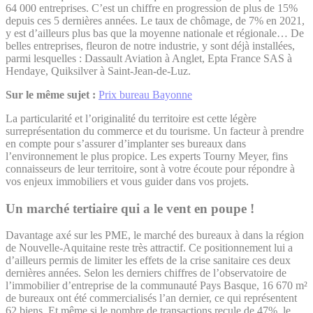
64 000 entreprises. C’est un chiffre en progression de plus de 15%
depuis ces 5 dernières années. Le taux de chômage, de 7% en 2021,
y est d’ailleurs plus bas que la moyenne nationale et régionale… De
belles entreprises, fleuron de notre industrie, y sont déjà installées,
parmi lesquelles : Dassault Aviation à Anglet, Epta France SAS à
Hendaye, Quiksilver à Saint-Jean-de-Luz.
Sur le même sujet :
Prix bureau Bayonne
La particularité et l’originalité du territoire est cette légère
surreprésentation du commerce et du tourisme. Un facteur à prendre
en compte pour s’assurer d’implanter ses bureaux dans
l’environnement le plus propice. Les experts Tourny Meyer, fins
connaisseurs de leur territoire, sont à votre écoute pour répondre à
vos enjeux immobiliers et vous guider dans vos projets.
Un marché tertiaire qui a le vent en poupe !
Davantage axé sur les PME, le marché des bureaux à dans la région
de Nouvelle-Aquitaine reste très attractif. Ce positionnement lui a
d’ailleurs permis de limiter les effets de la crise sanitaire ces deux
dernières années. Selon les derniers chiffres de l’observatoire de
l’immobilier d’entreprise de la communauté Pays Basque, 16 670 m²
de bureaux ont été commercialisés l’an dernier, ce qui représentent
62 biens. Et même si le nombre de transactions recule de 47%, le