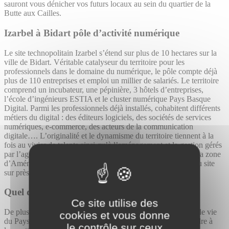
sauront vous dénicher vos futurs locaux au sein du quartier de la
Butte aux Cailles.
Izarbel à Bidart
pôle d’activité numérique
Le site technopolitain Izarbel s’étend sur plus de 10 hectares sur la
ville de Bidart. Véritable catalyseur du territoire pour les
professionnels dans le domaine du numérique, le pôle compte déjà
plus de 110 entreprises et emploi un millier de salariés. Le territoire
comprend un incubateur, une pépinière, 3 hôtels d’entreprises,
l’école d’ingénieurs ESTIA et le cluster numérique Pays Basque
Digital. Parmi les professionnels déjà installés, cohabitent différents
métiers du digital : des éditeurs logiciels, des sociétés de services
numériques, e-commerce, des acteurs de la communication
digitale…. L’originalité et le dynamisme du territoire tiennent à la
fois au vivier de talents ainsi qu’à l’aménagement et la gestion gérés
par l’agglomération. Pour accompagner l’essor du territoire, la zone
d’Aménagement Concerté prévoit d’ailleurs une extension du site
sur près de 15 hectares.
Quel quartier choisir pour ses bureaux ?
Ce site utilise des
De plus en plus de professionnels sont attirées par la qualité de vie
cookies et vous donne
du Pays Basque et son dynamisme économique. Pour répondre à
le contrôle sur ceux