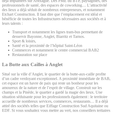
déjà implantées sur Aritxague. Des PME du BTP, paysagistes, des
professionnels de santé, des espaces de coworking… L’attractivité
des lieux a déjà séduit de nombreux entrepreneurs, et notamment
Etchart Construction. Il faut dire que l’emplacement est idéal et
bénéficie de toutes les Infrastructures nécessaires aux sociétés et à
leurs talents :
Transport et notamment les lignes tram-bus permettant de
desservir Bayonne, Anglet, Biarritz et Tarnos.
Sport & loisirs,
Santé et la proximité de l’hôpital Saint-Léon
Commerces et notamment le centre commercial BAB2
Restauration sur place
La Butte aux Cailles à Anglet
Situé sur la ville d’Anglet, le quartier de la butte-aux-caille profite
d’un cadre verdoyant exceptionnel. A proximité immédiate de BAB,
cet espace est un havre de paix qui reste un bonheur pour les
amoureux de la nature et de l’esprit de village. Construit sur les
champs et la Pinède, le quartier a gardé la magie des lieux. Une
situation séduisante pour les professionnels également : le territoire
accueille de nombreux services, commerces, restaurants… Il a déjà
attiré des sociétés telles que Eiffage Construction Sud Aquitaine ou
EDF. Si vous souhaitez vous mettre au vert, nos conseillers tertiaires