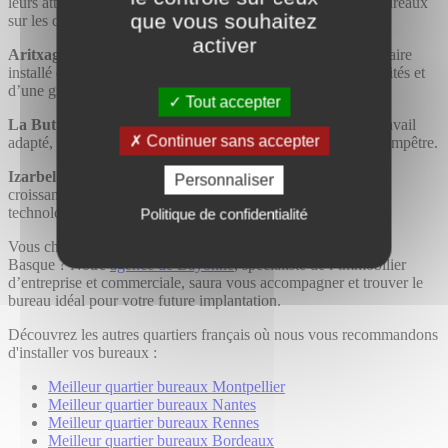
leurs attentes, le territoire déploie son offre immobilière de bureaux
que vous souhaitez
sur les différentes agglomérations :
activer
Aritxague à Bayonne
: dans un cadre agréable, ce pôle tertiaire
installé depuis plusieurs années profite de toutes les commodités et
d’une grande accessibilité.
Tout accepter
La Butte aux Cailles à Anglet
pour trouver un espace de travail
Continuer sans accepter
adapté, tout en se ressourçant dans un cadre verdoyant et champêtre.
Izarbel à Bidart
, se développer au cœur d’un site en pleine
Personnaliser
croissance et dédiée aux entreprises issues des nouvelles
technologiques du numérique.
Politique de confidentialité
Vous cherchez à
louer
ou à
acheter des bureaux
sur la Côte
Basque ? Notre
agence de Bayonne
, spécialiste de l’immobilier
d’entreprise et commerciale, saura vous accompagner et trouver le
bureau idéal pour votre future implantation.
Découvrez les autres quartiers français où nous vous recommandons
d'installer vos bureaux :
Meilleur quartier bureaux Montpellier
Meilleur quartier bureaux Nantes
Meilleur quartier bureaux Rennes
Meilleur quartier bureaux Bordeaux