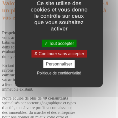
Valorisez vos biens immobiliers grâce à
Ce site utilise des
cookies et vous donne
un plan de commercialisation adapté à
le contrôle sur ceux
vos enjeux
que vous souhaitez
activer
Propriétaires, Bailleurs,
Tourny Meyer
vous accompagne pour commercialiser vos
bâtiments : positionnement de l’opération
Tout accepter
dans son marché, analyse concurrentielle,
évaluation, détermination du prix de vente,
Continuer sans accepter
du loyer de présentation et plan marketing.
Personnaliser
En tant que
propriétaire d’immeuble
, nous
savons que l’un de vos enjeux majeurs est la
Politique de confidentialité
commercialisation de vos surfaces
vacantes
, qu’il s’agisse d’un immeuble entier
à livrer ou de surfaces libérées au sein d’un
immeuble existant.
Notre équipe de plus de
40 consultants
spécialisés par secteur géographique et types
d’actifs, met à votre profit sa connaissance
des immeubles, du marché et des entreprises
pour positionner au mieux votre offre et