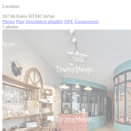
Location:
267.86
Euros HT/HC/m²/an
Photos
Plan
Description détaillée
DPE
Équipements
5 photos