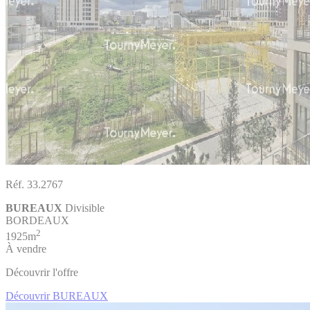
Réf. 33.2767
BUREAUX
Divisible
BORDEAUX
2
1925m
À vendre
Découvrir l'offre
Découvrir BUREAUX