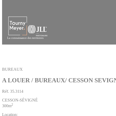
Panneau de gestion des cookies
La connaissance des territoires
BUREAUX
A LOUER / BUREAUX/ CESSON SEVIG
Réf.
35.3114
CESSON-SÉVIGNÉ
2
300m
Location: