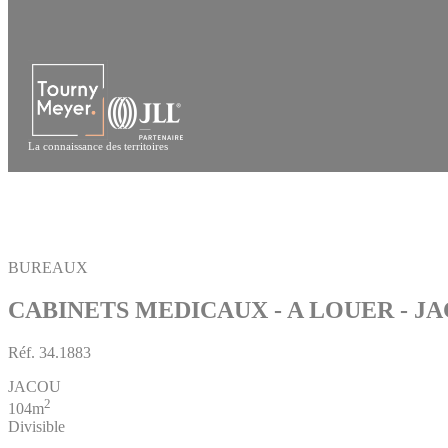
Panneau de gestion des cookies
La connaissance des territoires
BUREAUX
CABINETS MEDICAUX - A LOUER - J
Réf.
34.1883
JACOU
2
104m
Divisible