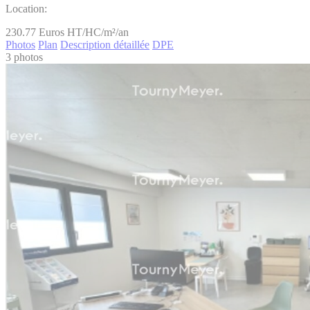
Location:
230.77
Euros HT/HC/m²/an
Photos
Plan
Description détaillée
DPE
3 photos