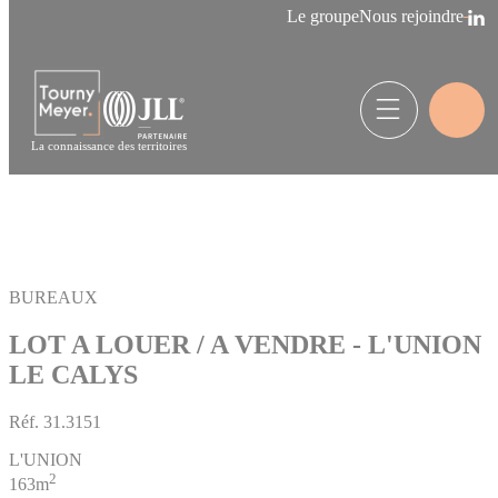
Panneau de gestion des cookies
Le groupe
Nous rejoindre
La connaissance des territoires
BUREAUX
LOT A LOUER / A VENDRE - L'UNION
LE CALYS
Réf.
31.3151
L'UNION
2
163m