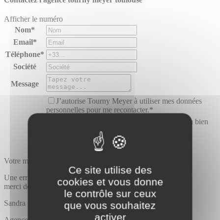
Afficher le numéro
Nom*
Email*
Téléphone*
Société
Message
J’autorise Tourny Meyer à utiliser mes données
personnelles pour me recontacter.*
J’accepte de recevoir des offres similaires au bien
proposé.
Votre message a bien été envoyé
Ce site utilise des
Une erreur est survenue,
cookies et vous donne
merci de bien vouloir recommencer
le contrôle sur ceux
Sandra
LABOULY
que vous souhaitez
activer
Agence Tourny meyer toulouse