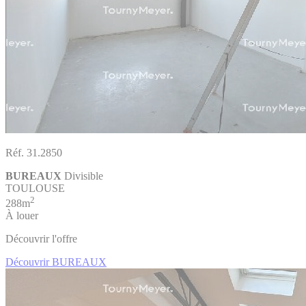
Réf. 31.2850
BUREAUX
Divisible
TOULOUSE
2
288m
À louer
Découvrir l'offre
Découvrir BUREAUX