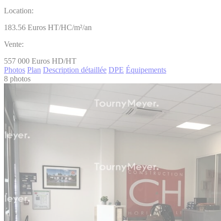
Location:
183.56
Euros HT/HC/m²/an
Vente:
557 000
Euros HD/HT
Photos
Plan
Description détaillée
DPE
Équipements
8 photos