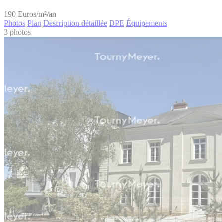
190
Euros/m²/an
Photos
Plan
Description détaillée
DPE
Équipements
3 photos