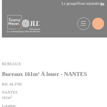
Panneau de gestion des cookies
Le groupe
Nous rejoindre
La connaissance des territoires
BUREAUX
Bureaux 161m²
À louer - NANTES
Réf.
44.3760
NANTES
2
161m
Location: