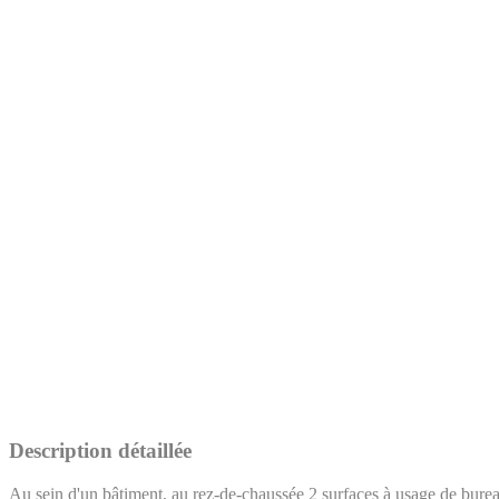
Description détaillée
Au sein d'un bâtiment, au rez-de-chaussée 2 surfaces à usage de burea