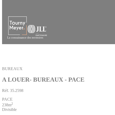
Panneau de gestion des cookies
La connaissance des territoires
BUREAUX
A LOUER- BUREAUX - PACE
Réf.
35.2598
PACE
2
238m
Divisible