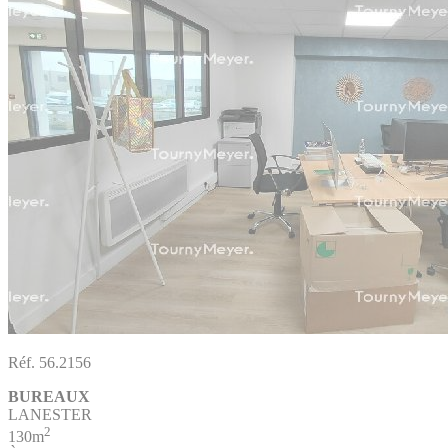
Réf. 56.2156
BUREAUX
LANESTER
2
130m