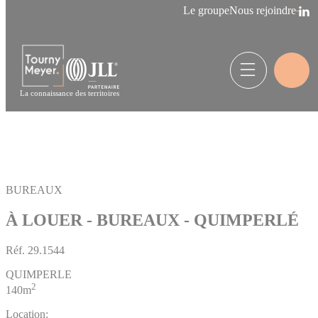
Panneau de gestion des cookies
Le groupe
Nous rejoindre
La connaissance des territoires
BUREAUX
À LOUER - BUREAUX - QUIMPERLÉ
Réf.
29.1544
QUIMPERLE
2
140m
Location: