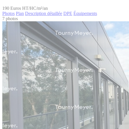
190
Euros HT/HC/m²/an
Photos
Plan
Description détaillée
DPE
Équipements
7 photos