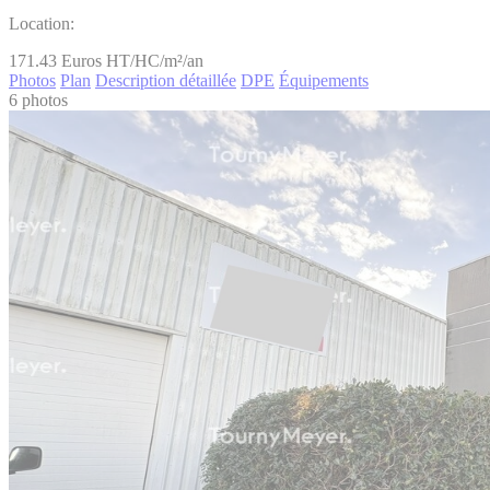
Location:
171.43
Euros HT/HC/m²/an
Photos
Plan
Description détaillée
DPE
Équipements
6 photos