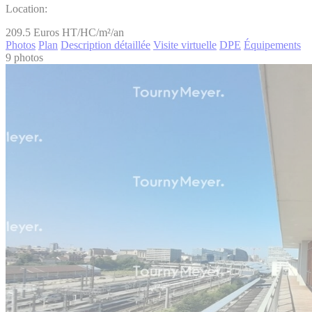
Location:
209.5
Euros HT/HC/m²/an
Photos
Plan
Description détaillée
Visite virtuelle
DPE
Équipements
9 photos