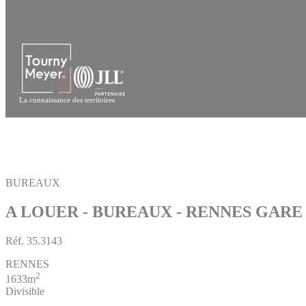
Panneau de gestion des cookies
La connaissance des territoires
BUREAUX
A LOUER - BUREAUX - RENNES GARE
Réf.
35.3143
RENNES
2
1633m
Divisible