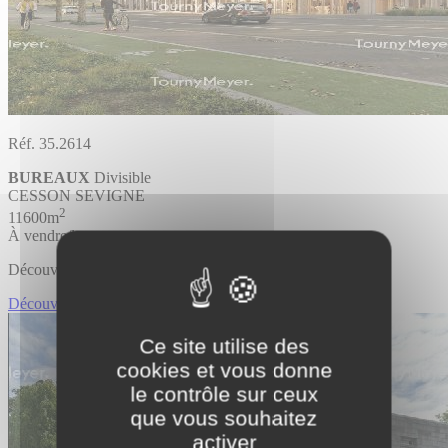
Réf. 35.2614
BUREAUX
Divisible
CESSON SEVIGNE
2
11600m
À vendre/louer
Découvrir l'offre
Découvrir BUREAUX
Ce site utilise des
cookies et vous donne
le contrôle sur ceux
que vous souhaitez
activer