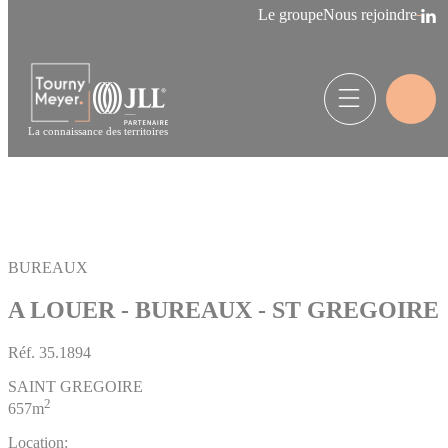
Panneau de gestion des cookies
Le groupe
Nous rejoindre
La connaissance des territoires
BUREAUX
A LOUER - BUREAUX - ST GREGOIRE
Réf.
35.1894
SAINT GREGOIRE
2
657m
Location: