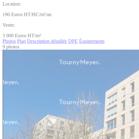
Location:
190
Euros HT/HC/m²/an
Vente:
3 900
Euros HT/m²
Photos
Plan
Description détaillée
DPE
Équipements
9 photos