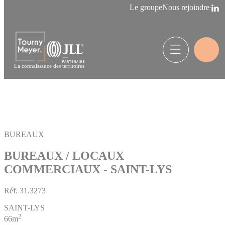
Panneau de gestion des cookies
Le groupe
Nous rejoindre
La connaissance des territoires
BUREAUX
BUREAUX / LOCAUX
COMMERCIAUX - SAINT-LYS
Réf.
31.3273
SAINT-LYS
2
66m