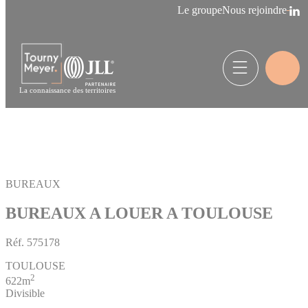
Panneau de gestion des cookies
Le groupe
Nous rejoindre
La connaissance des territoires
BUREAUX
BUREAUX A LOUER A TOULOUSE
Réf.
575178
TOULOUSE
2
622m
Divisible