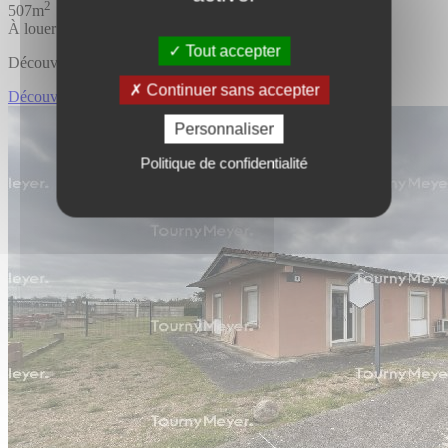
2
507m
À louer
Tout accepter
Découvrir l'offre
Continuer sans accepter
Découvrir BUREAUX
Personnaliser
Politique de confidentialité