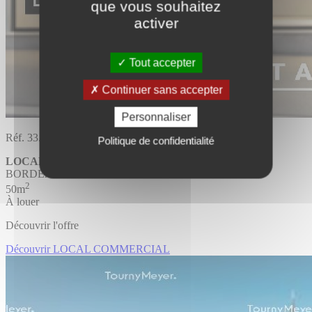
que vous souhaitez
activer
Tout accepter
Continuer sans accepter
Personnaliser
Réf. 33.4719
Politique de confidentialité
LOCAL COMMERCIAL
BORDEAUX
2
50m
À louer
Découvrir l'offre
Découvrir LOCAL COMMERCIAL