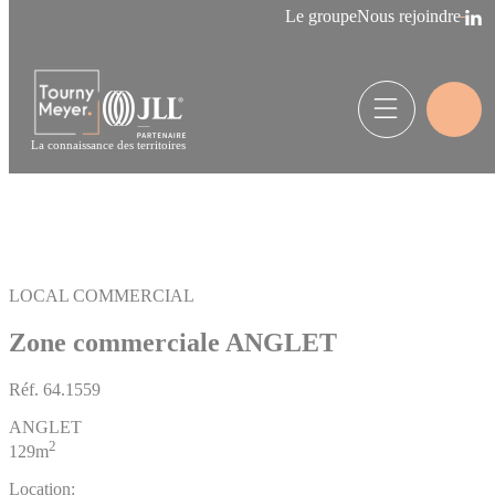
Panneau de gestion des cookies
Le groupe
Nous rejoindre
La connaissance des territoires
LOCAL COMMERCIAL
Zone commerciale ANGLET
Réf.
64.1559
ANGLET
2
129m
Location: