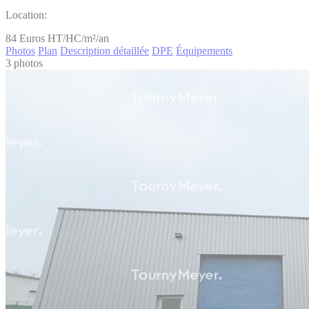
Location:
84
Euros HT/HC/m²/an
Photos
Plan
Description détaillée
DPE
Équipements
3 photos