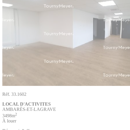
Réf. 33.1602
LOCAL D'ACTIVITES
AMBARÈS-ET-LAGRAVE
2
3498m
À louer