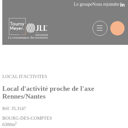
Panneau de gestion des cookies
Le groupe
Nous rejoindre
La connaissance des territoires
LOCAL D'ACTIVITES
Local d'activité proche de l'axe
Rennes/Nantes
Réf.
35.3147
BOURG-DES-COMPTES
2
6300m