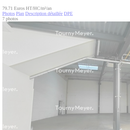
79.71
Euros HT/HC/m²/an
Photos
Plan
Description détaillée
DPE
7 photos