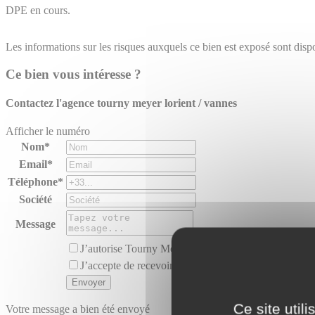
DPE en cours.
Les informations sur les risques auxquels ce bien est exposé sont dispo
Ce bien vous intéresse ?
Contactez l'agence
tourny meyer lorient / vannes
Afficher le numéro
Nom*
Email*
Téléphone*
Société
Message
J’autorise Tourny Meyer à utiliser mes données perso
J’accepte de recevoir des offres similaires au bien pr
Ce site util
Votre message a bien été envoyé