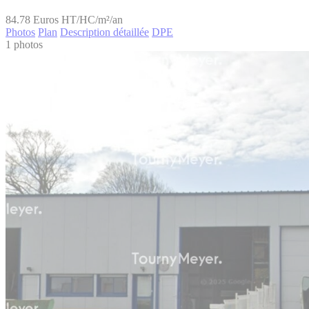
84.78
Euros HT/HC/m²/an
Photos
Plan
Description détaillée
DPE
1 photos