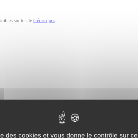
nibles sur le site
Géorisques
.
nnelles pour me recontacter.*
oposé.
ise des cookies et vous donne le contrôle sur 