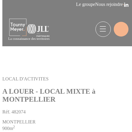
Panneau de gestion des cookies
Le groupe
Nous rejoindre
La connaissance des territoires
LOCAL D'ACTIVITES
A LOUER - LOCAL MIXTE à
MONTPELLIER
Réf.
482074
MONTPELLIER
2
900m