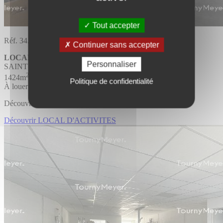
Tout accepter
Réf. 34.1934
Continuer sans accepter
LOCAL D'ACTIVITES
Personnaliser
SAINT JEAN DE VEDAS
2
1424m
Politique de confidentialité
À louer
Découvrir l'offre
Découvrir LOCAL D'ACTIVITES