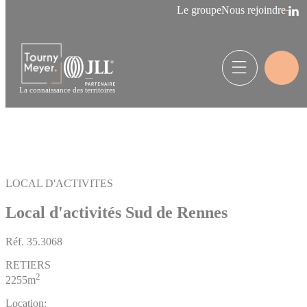
Panneau de gestion des cookies
Le groupe
Nous rejoindre
La connaissance des territoires
LOCAL D'ACTIVITES
Local d'activités Sud de Rennes
Réf.
35.3068
RETIERS
2
2255m
Location: