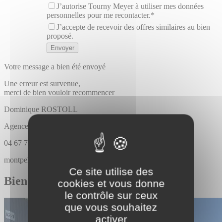
J’autorise Tourny Meyer à utiliser mes données
personnelles pour me recontacter.*
J’accepte de recevoir des offres similaires au bien
proposé.
Votre message a bien été envoyé
Une erreur est survenue,
merci de bien vouloir recommencer
Dominique
ROSTOLL
Agence Tourny meyer montpellier
04 67 75 10 00
montpellier@tournymeyer.fr
Ce site utilise des
Bien similaires
cookies et vous donne
le contrôle sur ceux
que vous souhaitez
activer