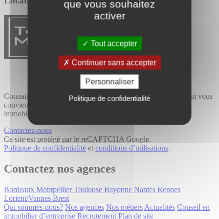
Location / Vente
que vous souhaitez
activer
Tout accepter
Continuer sans accepter
Personnaliser
Connaissance du terrain et expertise métier, trouvez le bien qui vous
Politique de confidentialité
convient avec Tourny Meyer, cabinet de conseil spécialisé en
immobilier professionnel.
Contactez-nous
Ce site est protégé par le reCAPTCHA Google.
Politique de confidentialité
et
conditions d’utilisations
.
Contactez nos agences
Bordeaux
Montpellier
Toulouse
Bayonne
Nantes
Rennes
Lorient/Vannes
Brest
Qui sommes-nous?
Nos agences
Nos métiers
Actualités
Conseil en
immobilier d’entreprise
Recrutement
Plan de site