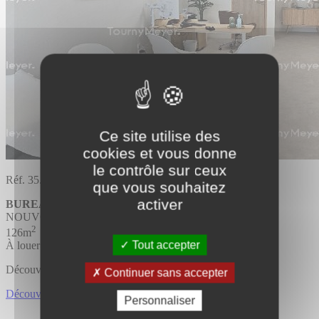
Ce site utilise des
cookies et vous donne
le contrôle sur ceux
Réf. 35.3351
que vous souhaitez
activer
BUREAUX
Divisible
NOUVOITOU
2
126m
Tout accepter
À louer
Découvrir l'offre
Continuer sans accepter
Découvrir BUREAUX
Personnaliser