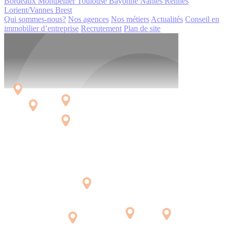
Bordeaux
Montpellier
Toulouse
Bayonne
Nantes
Rennes
Lorient/Vannes
Brest
Qui sommes-nous?
Nos agences
Nos métiers
Actualités
Conseil en
immobilier d’entreprise
Recrutement
Plan de site