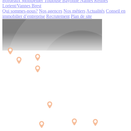
Bordeaux
Montpellier
Toulouse
Bayonne
Nantes
Rennes
Lorient/Vannes
Brest
Qui sommes-nous?
Nos agences
Nos métiers
Actualités
Conseil en
immobilier d’entreprise
Recrutement
Plan de site