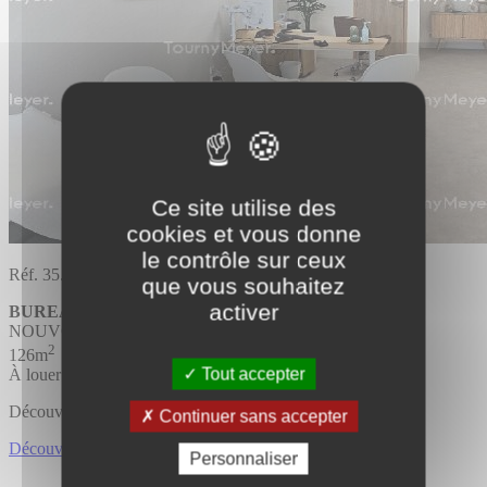
Ce site utilise des
cookies et vous donne
le contrôle sur ceux
Réf. 35.3351
que vous souhaitez
activer
BUREAUX
Divisible
NOUVOITOU
2
126m
Tout accepter
À louer
Découvrir l'offre
Continuer sans accepter
Découvrir BUREAUX
Personnaliser