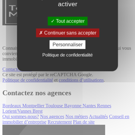
activer
Tout accepter
Continuer sans accepter
Personnaliser
Connaissance du terrain et expertise métier, trouvez le bien qui vous
convient avec Tourny Meyer, cabinet de conseil spécialisé en
Politique de confidentialité
immobilier professionnel.
Contactez-nous
Ce site est protégé par le reCAPTCHA Google.
Politique de confidentialité
et
conditions d’utilisations
.
Contactez nos agences
Bordeaux
Montpellier
Toulouse
Bayonne
Nantes
Rennes
Lorient/Vannes
Brest
Qui sommes-nous?
Nos agences
Nos métiers
Actualités
Conseil en
immobilier d’entreprise
Recrutement
Plan de site