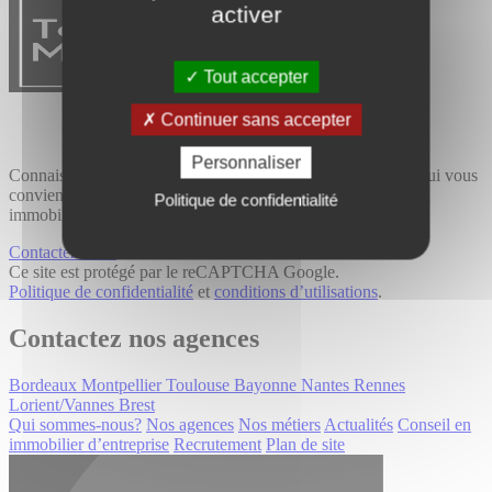
activer
Tout accepter
Continuer sans accepter
Personnaliser
Connaissance du terrain et expertise métier, trouvez le bien qui vous
convient avec Tourny Meyer, cabinet de conseil spécialisé en
Politique de confidentialité
immobilier professionnel.
Contactez-nous
Ce site est protégé par le reCAPTCHA Google.
Politique de confidentialité
et
conditions d’utilisations
.
Contactez nos agences
Bordeaux
Montpellier
Toulouse
Bayonne
Nantes
Rennes
Lorient/Vannes
Brest
Qui sommes-nous?
Nos agences
Nos métiers
Actualités
Conseil en
immobilier d’entreprise
Recrutement
Plan de site