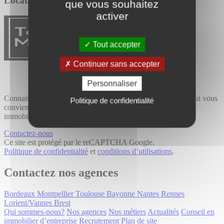
Location / Vente
que vous souhaitez
activer
Tout accepter
Continuer sans accepter
Personnaliser
Connaissance du terrain et expertise métier, trouvez le bien qui vous
Politique de confidentialité
convient avec Tourny Meyer, cabinet de conseil spécialisé en
immobilier professionnel.
Contactez-nous
Ce site est protégé par le reCAPTCHA Google.
Politique de confidentialité
et
conditions d’utilisations
.
Contactez nos agences
Bordeaux
Montpellier
Toulouse
Bayonne
Nantes
Rennes
Lorient/Vannes
Brest
Qui sommes-nous?
Nos agences
Nos métiers
Actualités
Conseil en
immobilier d’entreprise
Recrutement
Plan de site