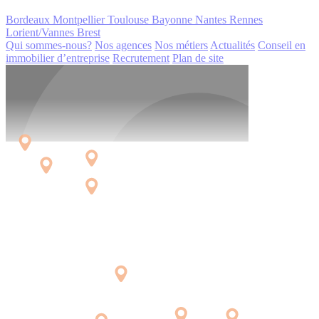
Bordeaux
Montpellier
Toulouse
Bayonne
Nantes
Rennes
Lorient/Vannes
Brest
Qui sommes-nous?
Nos agences
Nos métiers
Actualités
Conseil en
immobilier d’entreprise
Recrutement
Plan de site