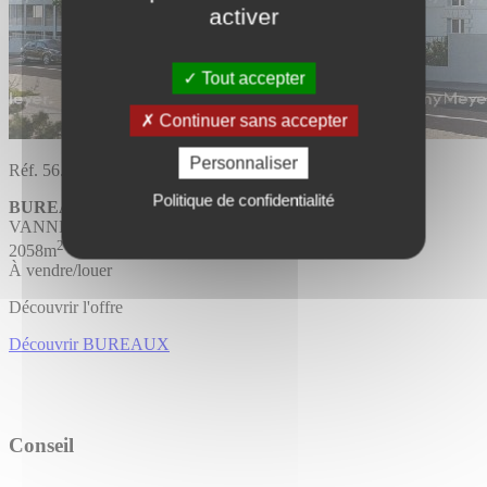
activer
Tout accepter
Continuer sans accepter
Personnaliser
Réf. 56.2120
Politique de confidentialité
BUREAUX
Divisible
VANNES
2
2058m
À vendre/louer
Découvrir l'offre
Découvrir BUREAUX
Conseil